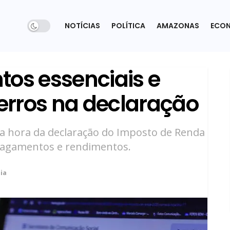
NOTÍCIAS
POLÍTICA
AMAZONAS
ECO
tos essenciais e
 erros na declaração
a hora da declaração do Imposto de Renda
 pagamentos e rendimentos.
ia