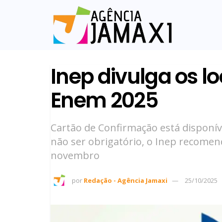
Inep divulga os l
Enem 2025
Cartão de Confirmação está disponív
não ser obrigatório, o Inep recomend
novembro
por
Redação - Agência Jamaxi
25/10/2025