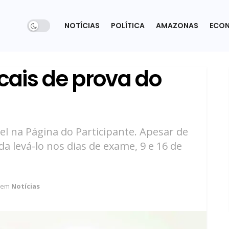
NOTÍCIAS
POLÍTICA
AMAZONAS
ECO
ocais de prova do
el na Página do Participante. Apesar de
a levá-lo nos dias de exame, 9 e 16 de
em
Notícias