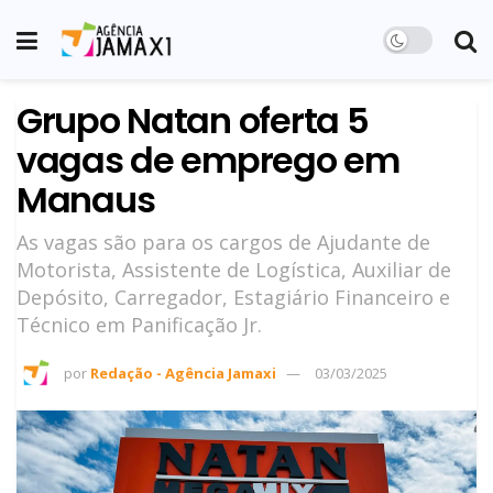
Grupo Natan oferta 5
vagas de emprego em
Manaus
As vagas são para os cargos de Ajudante de
Motorista, Assistente de Logística, Auxiliar de
Depósito, Carregador, Estagiário Financeiro e
Técnico em Panificação Jr.
por
Redação - Agência Jamaxi
03/03/2025