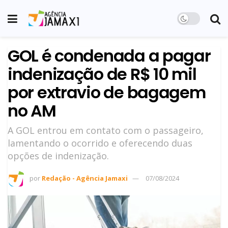
GOL é condenada a pagar
indenização de R$ 10 mil
por extravio de bagagem
no AM
A GOL entrou em contato com o passageiro,
lamentando o ocorrido e oferecendo duas
opções de indenização.
por
Redação - Agência Jamaxi
07/08/2024