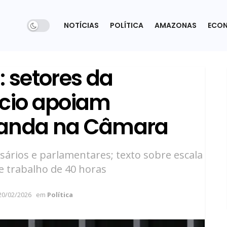
NOTÍCIAS
POLÍTICA
AMAZONAS
ECO
: setores da
rcio apoiam
randa na Câmara
ários e parlamentares; texto sobre escala
e trabalho de 40 horas
20/02/2026
em
Política