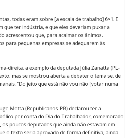
s, todas eram sobre [a escala de trabalho] 6×1. E
 que ter indústria, e que eles deveriam puxar a
do acrescentou que, para acalmar os ânimos,
rsos para pequenas empresas se adequarem às
-direita, a exemplo da deputada Júlia Zanatta (PL-
 texto, mas se mostrou aberta a debater o tema se, de
emanais. “Do jeito que está não vou não [votar numa
Hugo Motta (Republicanos-PB) declarou ter a
mbólico por conta do Dia do Trabalhador, comemorado
al, os poucos deputados que ainda não estavam em
e o texto seria aprovado de forma definitiva, ainda