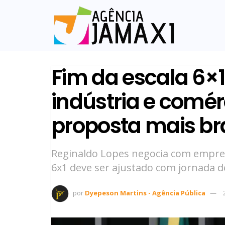
Fim da escala 6×1
indústria e comé
proposta mais b
Reginaldo Lopes negocia com empres
6x1 deve ser ajustado com jornada d
por
Dyepeson Martins - Agência Pública