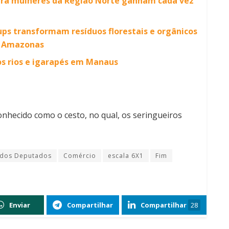
ara mulheres da Região Norte ganham cada vez
ps transformam resíduos florestais e orgânicos
o Amazonas
os rios e igarapés em Manaus
conhecido como o cesto, no qual, os seringueiros
dos Deputados
Comércio
escala 6X1
Fim
Enviar
Compartilhar
Compartilhar
28