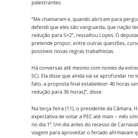
palestrantes.
“Me chamaram e, quando abriram para pergunta
defendi que eles são vanguarda, que nação tem
redução para 5×2”, ressaltou Lopes. O deputa
pretende propor, entre outras questões, cu
possíveis novas regras trabalhistas.
Há conversas até mesmo com nomes da extrema
SC). Ela disse que ainda vai se aprofundar no
fato, a proposta final estabelecer 40 horas s
redução para 36 horas]”, disse.
Na terça-feira (11), o presidente da Câmara, 
expectativa de votar a PEC até maio – mês si
no dia 1º. Um dia antes do recesso de Carnav
viagem para aproveitar o feriado afirmavam qu