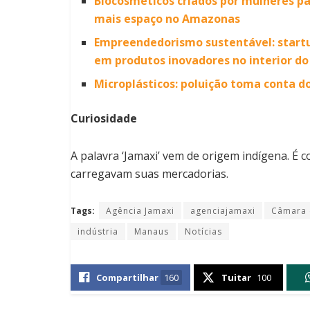
Biocosméticos criados por mulheres p
mais espaço no Amazonas
Empreendedorismo sustentável: startu
em produtos inovadores no interior d
Microplásticos: poluição toma conta d
Curiosidade
A palavra ‘Jamaxi’ vem de origem indígena. É 
carregavam suas mercadorias.
Tags:
Agência Jamaxi
agenciajamaxi
Câmara 
indústria
Manaus
Notícias
Compartilhar
160
Tuitar
100