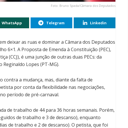
Foto: Bruno Spada/Câmara dos Deputados
WhatsApp
Telegram
Linkedin
evem deixar as ruas e dominar a Câmara dos Deputados
lho 6×1. A Proposta de Emenda à Constituição (PEC),
tiça (CCJ), é uma junção de outras duas PECs: da
do Reginaldo Lopes (PT-MG).
o contra a mudança, mas, diante da falta de
etista por conta da flexibilidade nas negociações,
no período de pré-carnaval.
da de trabalho de 44 para 36 horas semanais. Porém,
seguidos de trabalho e 3 de descanso), enquanto
as de trabalho e 2 de descanso). O petista, que foi