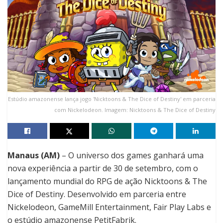
Estúdio amazonense lança jogo 'Nicktoons & The Dice of Destiny' em parceria
com Nickelodeon. Imagem: Nicktoons & The Dice of Destiny
Manaus (AM)
– O universo dos games ganhará uma
nova experiência a partir de 30 de setembro, com o
lançamento mundial do RPG de ação Nicktoons & The
Dice of Destiny. Desenvolvido em parceria entre
Nickelodeon, GameMill Entertainment, Fair Play Labs e
o estúdio amazonense PetitFabrik.