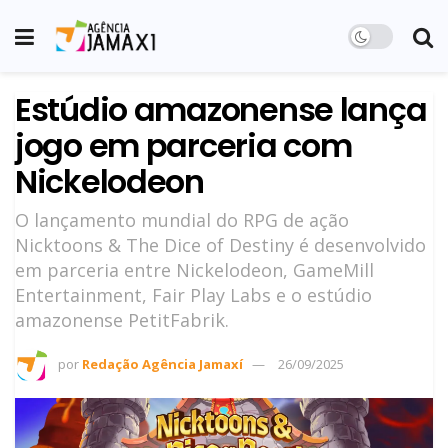
Estúdio amazonense lança
jogo em parceria com
Nickelodeon
O lançamento mundial do RPG de ação
Nicktoons & The Dice of Destiny é desenvolvido
em parceria entre Nickelodeon, GameMill
Entertainment, Fair Play Labs e o estúdio
amazonense PetitFabrik.
por
Redação Agência Jamaxí
26/09/2025