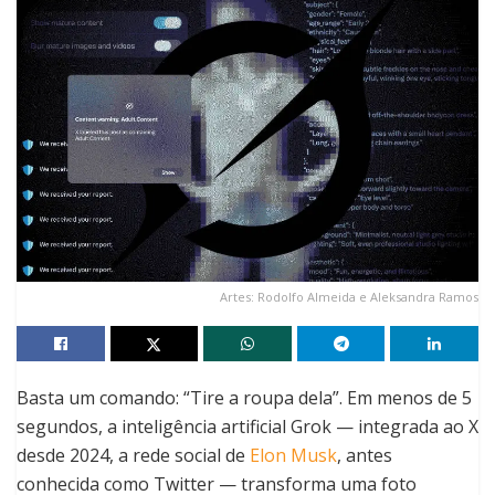
Artes: Rodolfo Almeida e Aleksandra Ramos
Basta um comando: “Tire a roupa dela”. Em menos de 5
segundos, a
inteligência artificial
Grok — integrada ao X
desde 2024, a rede social de
Elon Musk
, antes
conhecida como Twitter — transforma uma foto