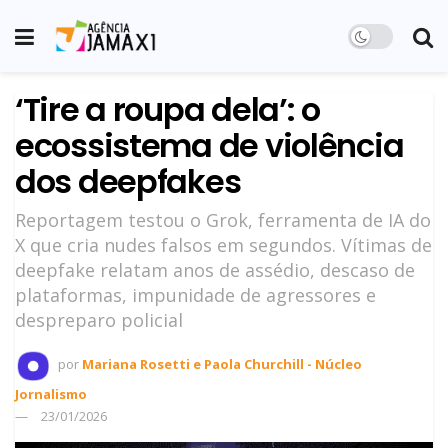
‘Tire a roupa dela’: o
ecossistema de violência
dos deepfakes
Reportagem testou o Grok, ferramenta de IA do
X que cria nudes falsos em segundos. Vítimas de
deepfake relatam anos de assédio, descaso de
plataformas, impunidade de agressores e
despreparo policial
por
Mariana Rosetti e Paola Churchill - Núcleo
Jornalismo
23/01/2026