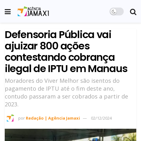
Defensoria Pública vai
ajuizar 800 ações
contestando cobrança
ilegal de IPTU em Manaus
Moradores do Viver Melhor são isentos do
pagamento de IPTU até o fim deste ano,
contudo passaram a ser cobrados a partir de
2023.
por
Redação | Agência Jamaxi
02/12/2024