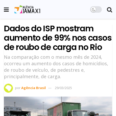
Dados do ISP mostram
aumento de 99% nos casos
de roubo de carga no Rio
Na comparação com o mesmo mês de 2024,
ocorreu um aumento dos casos de homicídios,
de roubo de veículo, de pedestres e,
principalmente, de carga.
por
Agência Brasil
29/03/2025