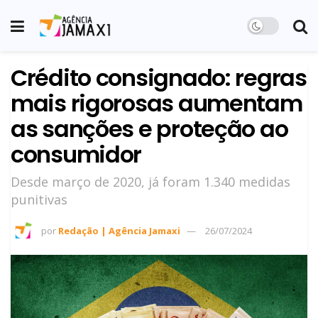
Crédito consignado: regras
mais rigorosas aumentam
as sanções e proteção ao
consumidor
Desde março de 2020, já foram 1.340 medidas
punitivas
por
Redação | Agência Jamaxi
26/07/2024