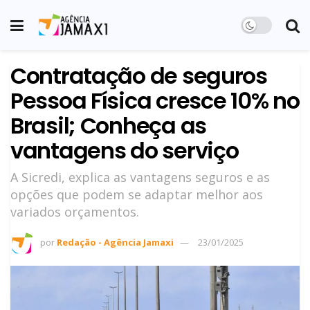
Contratação de seguros
Pessoa Física cresce 10% no
Brasil; Conheça as
vantagens do serviço
A Sicredi, explica as vantagens seguros e as
opções que podem se adaptar melhor aos
variados orçamentos.
por
Redação - Agência Jamaxi
23/01/2025