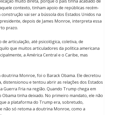
plicação muito direta, porque o país tinha acabado de
aquele contexto, tinham apoio de repúblicas recém-
 construção vai ser a bússola dos Estados Unidos na
 presidente, depois de James Monroe, interpreta essa
rto prazo.
de articulação, até psicológica, coletiva, de
uilo que muitos articuladores da política americana
cipalmente, a América Central e o Caribe, mas
 doutrina Monroe, foi o Barack Obama. Ele decretou
a, distensionou e tentou abrir as relações dos Estados
 da Guerra Fria na região. Quando Trump chega em
e o Obama tinha deixado. No primeiro mandato, ele não
rque a plataforma do Trump era, sobretudo,
ele não só retoma a doutrina Monroe, como a