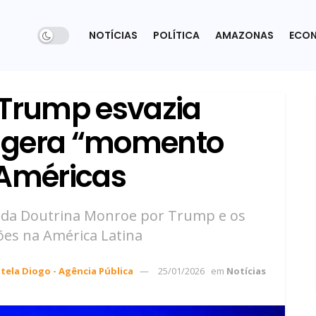
NOTÍCIAS
POLÍTICA
AMAZONAS
ECO
: Trump esvazia
 gera “momento
 Américas
da da Doutrina Monroe por Trump e os
ões na América Latina
Stela Diogo - Agência Pública
25/01/2026
em
Notícias