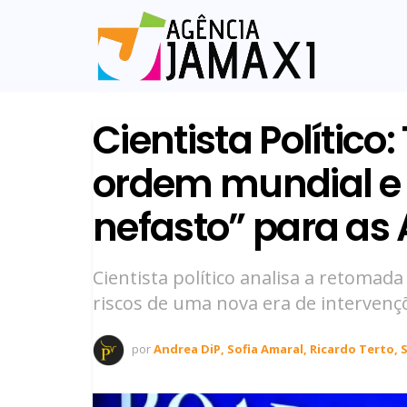
Cientista Político
ordem mundial e
nefasto” para as
Cientista político analisa a retoma
riscos de uma nova era de intervenç
por
Andrea DiP, Sofia Amaral, Ricardo Terto, 