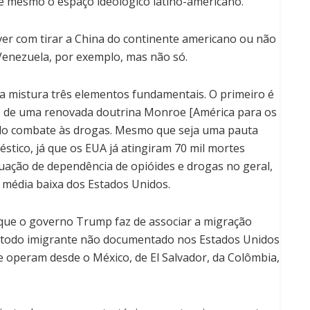
é mesmo o espaço ideológico latino-americano.
 ver com tirar a China do continente americano ou não
Venezuela, por exemplo, mas não só.
a mistura três elementos fundamentais. O primeiro é
o de uma renovada doutrina Monroe [América para os
do combate às drogas. Mesmo que seja uma pauta
tico, já que os EUA já atingiram 70 mil mortes
tuação de dependência de opióides e drogas no geral,
 média baixa dos Estados Unidos.
que o governo Trump faz de associar a migração
te todo imigrante não documentado nos Estados Unidos
e operam desde o México, de El Salvador, da Colômbia,