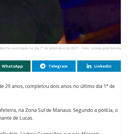
es foi executado no dia 1º de setembro de 2021 – Foto: cedida pela família
WhatsApp
Telegram
Linkedin
e 29 anos, completou dois anos no último dia 1° de
cafeteira, na Zona Sul de Manaus. Segundo a polícia, o
mante de Lucas.
 mãe dele, Livânia Guimarães, e o pai, Marcelo