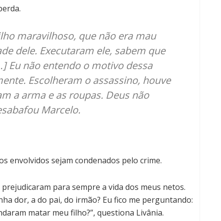
perda.
ilho maravilhoso, que não era mau
dade dele. Executaram ele, sabem que
[…] Eu não entendo o motivo dessa
amente. Escolheram o assassino, houve
am a arma e as roupas. Deus não
esabafou Marcelo.
os envolvidos sejam condenados pelo crime.
 prejudicaram para sempre a vida dos meus netos.
ha dor, a do pai, do irmão? Eu fico me perguntando:
ndaram matar meu filho?”, questiona Livânia.