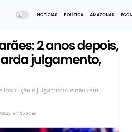
NOTÍCIAS
POLÍTICA
AMAZONAS
ECO
rães: 2 anos depois,
uarda julgamento,
de instrução e julgamento e não tem
9/2023
em
Notícias