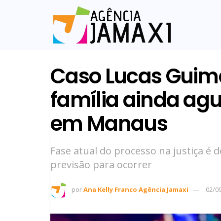
Caso Lucas Guima
família ainda ag
em Manaus
Fase atual do processo na justiça é 
previsão para ocorrer
por
Ana Kelly Franco Agência Jamaxi
02/0