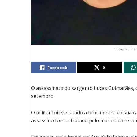
Lucas Guimarã
Facebook
X
O assassinato do sargento Lucas Guimarães, d
setembro.
O militar foi executado a tiros dentro da sua 
assassino foi contratado pelo marido da ex-a
Em entrevista a jornalista Ana Kelly Franco, a