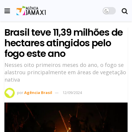
Brasil teve 11,39 milhões de
hectares atingidos pelo
fogo este ano
Nesses oito primeiros meses do ano, o fogo se
alastrou principalmente em áreas de vegetação
nativa
por
Agência Brasil
12/09/2024