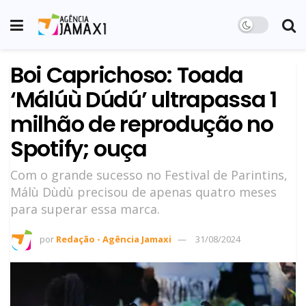
Boi Caprichoso: Toada
‘Málúù Dúdú’ ultrapassa 1
milhão de reprodução no
Spotify; ouça
Com o grande sucesso no Festival de Parintins,
Málù Dùdù precisou de apenas quatro meses
para superar essa marca.
por
Redação - Agência Jamaxi
31/08/2024