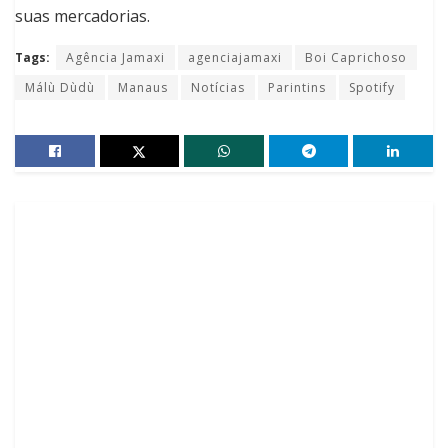
suas mercadorias.
Tags:
Agência Jamaxi
agenciajamaxi
Boi Caprichoso
Málù Dùdù
Manaus
Notícias
Parintins
Spotify