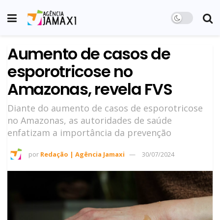
Aumento de casos de
esporotricose no
Amazonas, revela FVS
Diante do aumento de casos de esporotricose
no Amazonas, as autoridades de saúde
enfatizam a importância da prevenção
por
Redação | Agência Jamaxi
30/07/2024