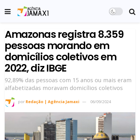
Amazonas registra 8.359
pessoas morando em
domicílios coletivos em
2022, diz IBGE
92,89% das pessoas com 15 anos ou mais eram
alfabetizadas moravam domicílios coletivos
por
Redação | Agência Jamaxi
06/09/2024