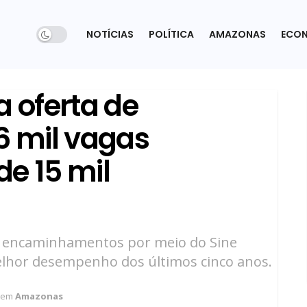
NOTÍCIAS
POLÍTICA
AMAZONAS
ECO
 oferta de
 mil vagas
e 15 mil
il encaminhamentos por meio do Sine
elhor desempenho dos últimos cinco anos.
em
Amazonas