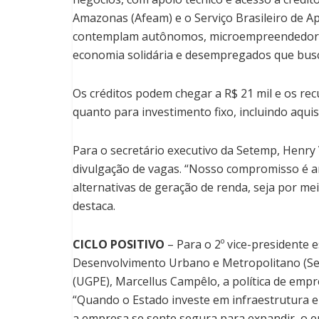
Amazonas (Afeam) e o Serviço Brasileiro de A
contemplam autônomos, microempreendedores i
economia solidária e desempregados que busca
Os créditos podem chegar a R$ 21 mil e os rec
quanto para investimento fixo, incluindo aqu
Para o secretário executivo da Setemp, Henry Vi
divulgação de vagas. “Nosso compromisso é a
alternativas de geração de renda, seja por m
destaca.
CICLO POSITIVO
– Para o 2º vice-presidente e
Desenvolvimento Urbano e Metropolitano (Se
(UGPE), Marcellus Campêlo, a política de emp
“Quando o Estado investe em infraestrutura e fa
a empresa se sente segura para expandir, o 