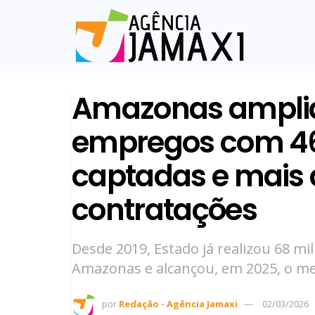
Amazonas amplia
empregos com 46
captadas e mais d
contratações
Desde 2019, Estado já realizou 68 m
Amazonas e alcançou, em 2025, o m
por
Redação - Agência Jamaxi
02/03/2026