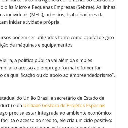
poio às Micro e Pequenas Empresas (Sebrae). As linhas
ndividuais (MEIs), artesãos, trabalhadores da
m iniciar atividade própria.
ursos podem ser utilizados tanto como capital de giro
isição de máquinas e equipamentos.
eira, a política pública vai além da simples
mpliar o acesso ao emprego formal e fomentar
eio da qualificação ou do apoio ao empreendedorismo”,
stadual do União Brasil e secretário de Estado de
durb) e da
Unidade Gestora de Projetos Especiais
rego precisa estar integrada ao ambiente econômico.
cilita o acesso ao crédito, ele cria um ciclo positivo:
empreendedor consegue estruturar o negócio e o