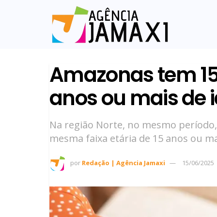
Amazonas tem 154
anos ou mais de 
Na região Norte, no mesmo período, 
mesma faixa etária de 15 anos ou m
por
Redação | Agência Jamaxi
15/06/2025