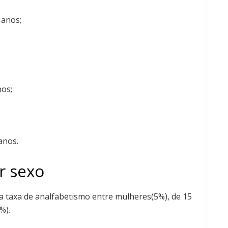
 anos;
nos;
anos.
r sexo
 taxa de analfabetismo entre mulheres(5%), de 15
%).