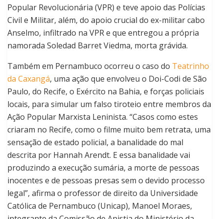
Popular Revolucionária (VPR) e teve apoio das Polícias
Civil e Militar
, além, do apoio crucial do ex-militar cabo
Anselmo, infiltrado na VPR e que entregou a própria
namorada Soledad Barret Viedma, morta grávida.
Também em Pernambuco ocorreu o caso do
Teatrinho
da Caxangá
, uma ação que envolveu o Doi-Codi de São
Paulo, do Recife, o Exército na Bahia, e forças policiais
locais, para simular um falso tiroteio entre membros da
Ação Popular Marxista Leninista.
“Casos como estes
criaram no Recife, como o filme muito bem retrata, uma
sensação de estado policial, a banalidade do mal
descrita por Hannah Arendt. E essa banalidade vai
produzindo a execução sumária, a morte de pessoas
inocentes e de pessoas presas sem o devido processo
legal”
, afirma o professor de direito da Universidade
Católica de Pernambuco (Unicap), Manoel Moraes,
integrante da Comissão de Anistia do Ministério da