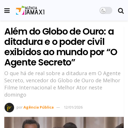
Além do Globo de Ouro: a
ditadura e o poder civil
exibidos ao mundo por “O
Agente Secreto”
O que há de real sobre a ditadura em O Agente
Secreto, vencedor do Globo de Ouro de Melhor
Filme Internacional e Melhor Ator neste
domingo
por
Agência Pública
12/01/2026