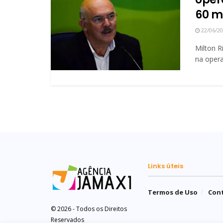
60 m
22/06/2
Milton R
na opera
Links úteis
Termos de Uso
Con
© 2026 - Todos os Direitos
Reservados