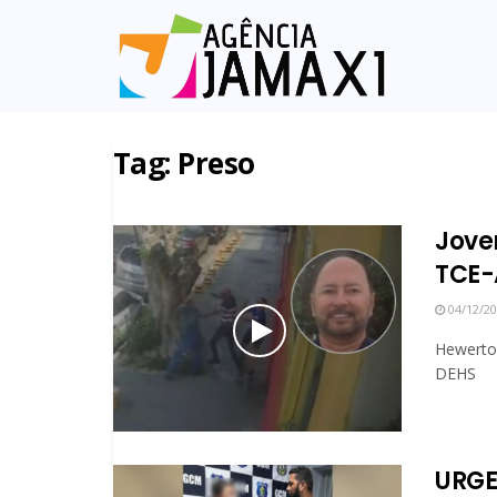
Tag:
Preso
Jove
TCE-
04/12/2
Hewerton
DEHS
URGE