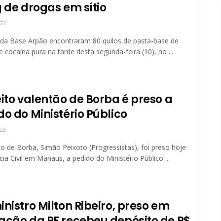
g de drogas em sítio
023
s da Base Arpão encontraram 80 quilos de pasta-base de
e cocaína pura na tarde desta segunda-feira (10), no ...
eito valentão de Borba é preso a
do do Ministério Público
023
to de Borba, Simão Peixoto (Progressistas), foi preso hoje
ícia Civil em Manaus, a pedido do Ministério Público ...
nistro Milton Ribeiro, preso em
ação da PF recebeu depósito de R$