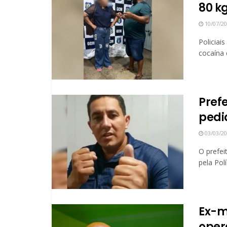
80 k
10/07/2
Policiai
cocaína 
Pref
pedi
03/03/2
O prefei
pela Pol
Ex-mi
oper