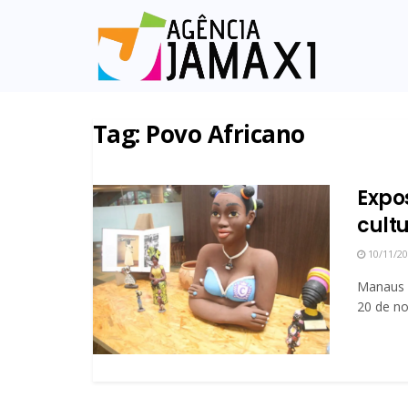
Tag:
Povo Africano
Expos
cult
10/11/2
Manaus 
20 de no