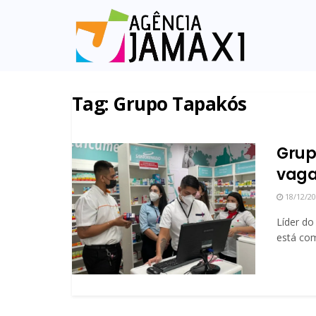
Tag:
Grupo Tapakós
Grup
vagas
18/12/2
Líder do
está com