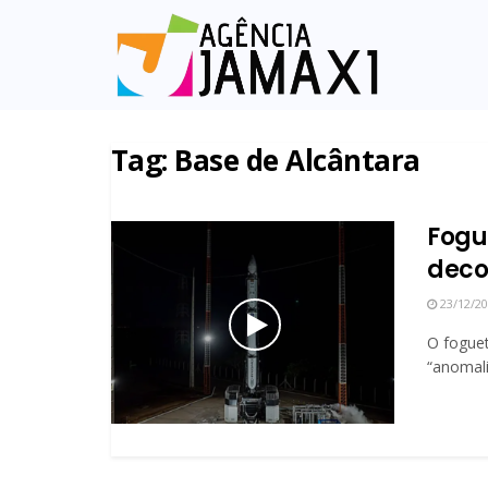
Tag:
Base de Alcântara
Fogu
deco
23/12/2
O fogue
“anomali