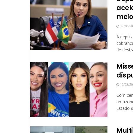
acel
meio
09/10/2
A deput
cobrança
de destra
Miss
disp
12/08/2
Com cent
amazone
Estado d
Mult