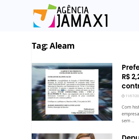
Tag:
Aleam
Pref
R$ 2
cont
11/07/2
Com his
empresa 
sem ...
Depu