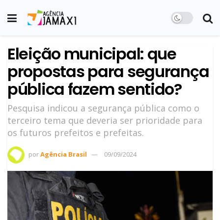
Eleição municipal: que
propostas para segurança
pública fazem sentido?
Pesquisa indicou a segurança pública como o
terceiro tema que deveria ser prioridade para
os futuros prefeitos e prefeitas.
por
Agência Brasil
09/09/2024